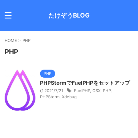
たけぞうBLOG
HOME
>
PHP
PHP
PHP
PHPStormでFuelPHPをセットアップ
2021/7/21
FuelPHP
,
OSX
,
PHP
,
PHPStorm
,
Xdebug