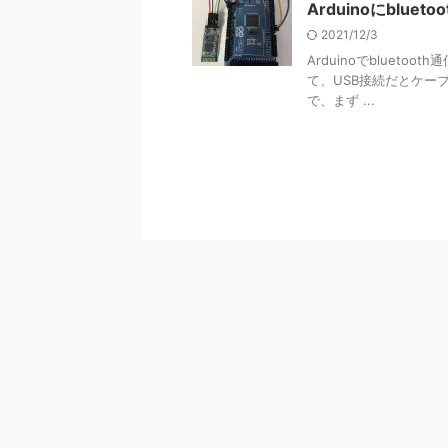
Arduinoにblu
2021/12/3
Arduinoでbluet
て、USB接続だとケーブ
で、まず ...