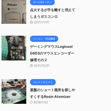
ホーム&キッチン
点火するが手を離すと消えて
しまうガスコンロ
2021/11/10
パソコン・周辺機器
ゲーミングマウスLogicool
G603のマウスエンコーダー
修理その２
2021/10/31
エレクトロニクス
基盤のショート箇所を探しや
すくするRosin Atomizer
2026/7/22