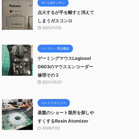
ホーム&キッチン
点火するが手を離すと消えて
しまうガスコンロ
2021/11/10
パソコン・周辺機器
ゲーミングマウスLogicool
G603のマウスエンコーダー
修理その２
2021/10/31
エレクトロニクス
基盤のショート箇所を探しや
すくするRosin Atomizer
2026/7/22