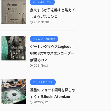
ホーム&キッチン
点火するが手を離すと消えて
しまうガスコンロ
2021/11/10
パソコン・周辺機器
ゲーミングマウスLogicool
G603のマウスエンコーダー
修理その２
2021/10/31
エレクトロニクス
基盤のショート箇所を探しや
すくするRosin Atomizer
2026/7/22