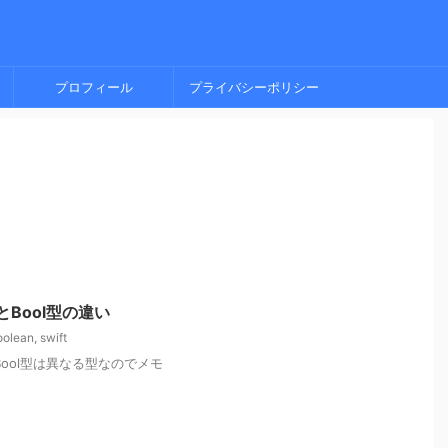
プロフィール
プライバシーポリシー
n型とBool型の違い
oolean
,
swift
型とBool型は異なる型なのでメモ