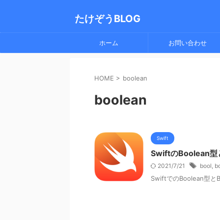
たけぞうBLOG
ホーム
お問い合わせ
HOME
>
boolean
boolean
Swift
SwiftのBoolea
2021/7/21
bool
,
b
SwiftでのBoolean