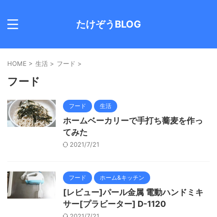
たけぞうBLOG
HOME
>
生活
>
フード
>
フード
フード
生活
ホームベーカリーで手打ち蕎麦を作っ
てみた
2021/7/21
フード
ホーム&キッチン
[レビュー]パール金属 電動ハンドミキ
サー[プラビーター] D-1120
2021/7/21