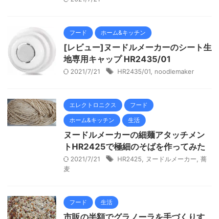
フード
ホーム&キッチン
[レビュー]ヌードルメーカーのシート生
地専用キャップ HR2435/01
2021/7/21
HR2435/01
,
noodlemaker
エレクトロニクス
フード
ホーム&キッチン
生活
ヌードルメーカーの細麺アタッチメン
トHR2425で極細のそばを作ってみた
2021/7/21
HR2425
,
ヌードルメーカー
,
蕎
麦
フード
生活
市販の半額でグラノーラを手づくりす