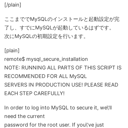
[/plain]
ここまででMySQLのインストールと起動設定が完
了し、すでにMySQLが起動しているはずです。
次にMySQLの初期設定を行います。
[plain]
remote$ mysql_secure_installation
NOTE: RUNNING ALL PARTS OF THIS SCRIPT IS
RECOMMENDED FOR ALL MySQL
SERVERS IN PRODUCTION USE! PLEASE READ
EACH STEP CAREFULLY!
In order to log into MySQL to secure it, we\'ll
need the current
password for the root user. If you\'ve just