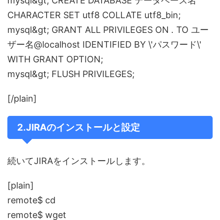
mysql&gt; CREATE DATABASE データベース名
CHARACTER SET utf8 COLLATE utf8_bin;
mysql&gt; GRANT ALL PRIVILEGES ON
.
TO ユー
ザー名@localhost IDENTIFIED BY \'パスワード\'
WITH GRANT OPTION;
mysql&gt; FLUSH PRIVILEGES;
[/plain]
2.JIRAのインストールと設定
続いてJIRAをインストールします。
[plain]
remote$ cd
remote$ wget