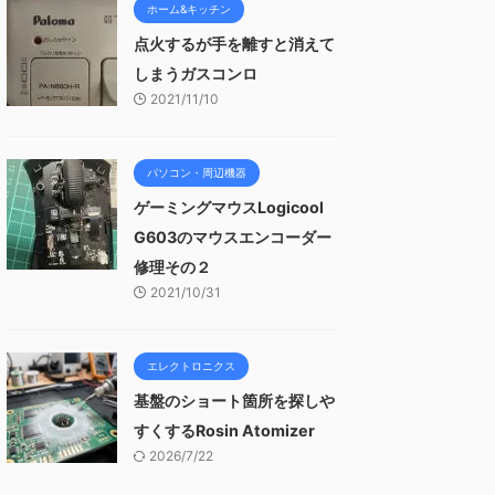
ホーム&キッチン
点火するが手を離すと消えて
しまうガスコンロ
2021/11/10
パソコン・周辺機器
ゲーミングマウスLogicool
G603のマウスエンコーダー
修理その２
2021/10/31
エレクトロニクス
基盤のショート箇所を探しや
すくするRosin Atomizer
2026/7/22