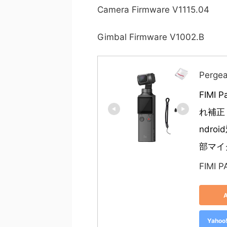
Camera Firmware V1115.04
Gimbal Firmware V1002.B
Perg
FIMI
れ補正 
ndro
部マイ
FIMI P
Yah