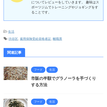
についてレビューをしていきます。 趣味はス
ポーツジムでトレーニングやジョギングをす
ることです。
-
生活
-
渋谷区
,
雇用保険受給資格者証
,
離職票
関連記事
フード
生活
市販の半額でグラノーラを手づくり
する方法
フード
生活