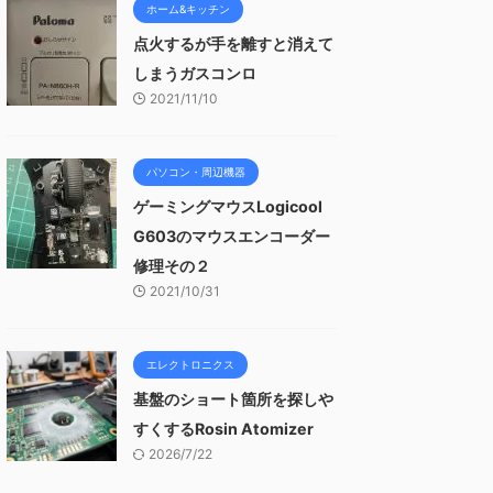
ホーム&キッチン
点火するが手を離すと消えて
しまうガスコンロ
2021/11/10
パソコン・周辺機器
ゲーミングマウスLogicool
G603のマウスエンコーダー
修理その２
2021/10/31
エレクトロニクス
基盤のショート箇所を探しや
すくするRosin Atomizer
2026/7/22