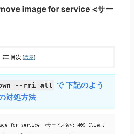
emove image for service <サー
目次
[
表示
]
で 下記のよう
own --rmi all
の対処方法
mage for service　<サービス名>: 409 Client 