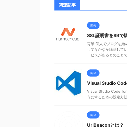
関連記事
開発
SSL証明書を$9で
背景 個人でブログを始め
してなかなか躊躇していま
ービスがあるとのことで .
開発
Visual Studi
Visual Studio C
うにするための設定方法です。 
開発
UriBeaconとは？