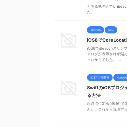
とある勉強会でUriB
た。
Xcode6
開発
iOS8でCoreLo
iOS8でiBeacon
アログが表示されず悩んで
ったからでした。 ...
iOSアプリ開発
Xcode6
SwiftのiOSプロジェ
る方法
現時点(2014/09/16)で
んが、これから説明す