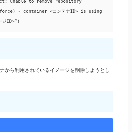
ct: unable to remove repository 
 force) - container <コンテナID> is using 
ージID>”)
ナから利用されているイメージを削除しようとし