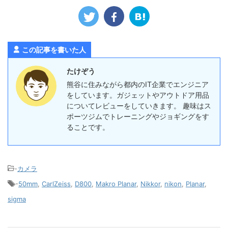
この記事を書いた人
たけぞう
熊谷に住みながら都内のIT企業でエンジニア
をしています。ガジェットやアウトドア用品
についてレビューをしていきます。 趣味はス
ポーツジムでトレーニングやジョギングをす
ることです。
-
カメラ
-
50mm
,
CarlZeiss
,
D800
,
Makro Planar
,
Nikkor
,
nikon
,
Planar
,
sigma