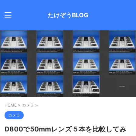
たけぞうBLOG
HOME
>
カメラ
>
カメラ
D800で50mmレンズ５本を比較してみ