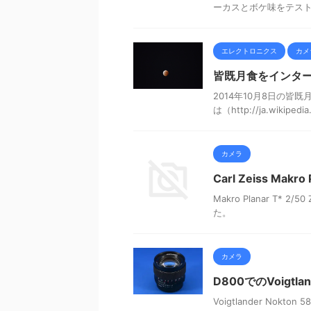
ーカスとボケ味をテス
エレクトロニクス
カメ
皆既月食をインター
2014年10月8日の
は（http://ja.wiki
カメラ
Carl Zeiss Makr
Makro Planar T
た。
カメラ
D800でのVoigtla
Voigtlander No