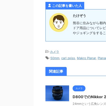
この記事を書いた人
たけぞう
熊谷に住みながら都内
ドア用品についてレビ
やジョギングをするこ
-
カメラ
-
50mm
,
carl zeiss
,
Makro Planar
,
Plana
関連記事
カメラ
D800でのNikkor 
24mmという広角レン