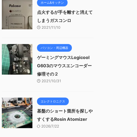
ホーム&キッチン
点火するが手を離すと消えて
しまうガスコンロ
2021/11/10
パソコン・周辺機器
ゲーミングマウスLogicool
G603のマウスエンコーダー
修理その２
2021/10/31
エレクトロニクス
基盤のショート箇所を探しや
すくするRosin Atomizer
2026/7/22