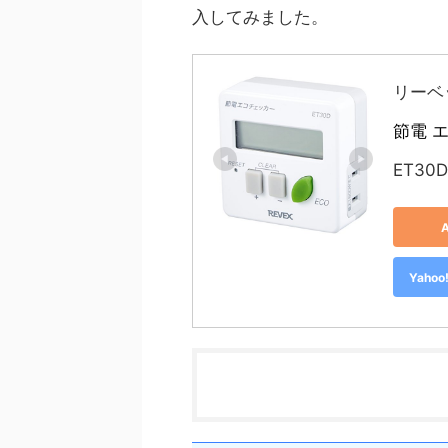
入してみました。
リーベッ
節電 エ
ET30D
Yah