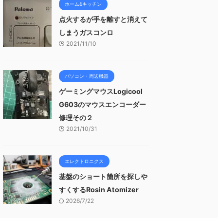
ホーム&キッチン
点火するが手を離すと消えて
しまうガスコンロ
2021/11/10
パソコン・周辺機器
ゲーミングマウスLogicool
G603のマウスエンコーダー
修理その２
2021/10/31
エレクトロニクス
基盤のショート箇所を探しや
すくするRosin Atomizer
2026/7/22