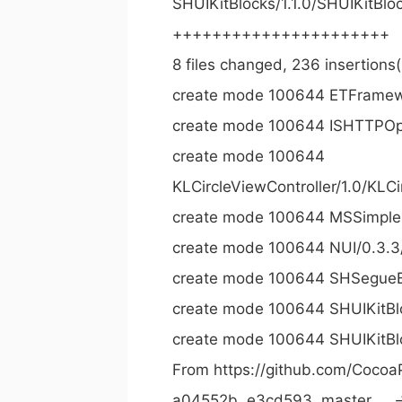
SHUIKitBlocks/1.1.0/SHUIKit
++++++++++++++++++++++
8 files changed, 236 insertions(
create mode 100644 ETFramew
create mode 100644 ISHTTPOpe
create mode 100644
KLCircleViewController/1.0/KLC
create mode 100644 MSSimpl
create mode 100644 NUI/0.3.3
create mode 100644 SHSegueB
create mode 100644 SHUIKitBl
create mode 100644 SHUIKitBlo
From https://github.com/Coco
a04552b..e3cd593 master -> 