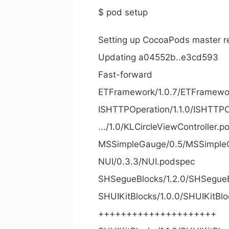
$ pod setup
Setting up CocoaPods master r
Updating a04552b..e3cd593
Fast-forward
ETFramework/1.0.7/ETFram
ISHTTPOperation/1.1.0/ISHTT
.../1.0/KLCircleViewControl
MSSimpleGauge/0.5/MSSimp
NUI/0.3.3/NUI.podsp
SHSegueBlocks/1.2.0/SHSeg
SHUIKitBlocks/1.0.0/SHUIKit
+++++++++++++++++++++