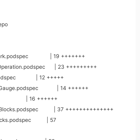
epo
ework.podspec | 19 +++++++
POperation.podspec | 23 +++++++++
ler.podspec | 12 +++++
leGauge.podspec | 14 ++++++
ec | 16 ++++++
ueBlocks.podspec | 37 ++++++++++++++
Blocks.podspec | 57