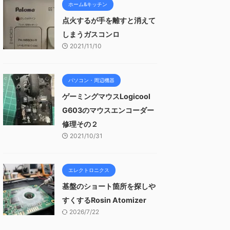
ホーム&キッチン
点火するが手を離すと消えて
しまうガスコンロ
2021/11/10
パソコン・周辺機器
ゲーミングマウスLogicool
G603のマウスエンコーダー
修理その２
2021/10/31
エレクトロニクス
基盤のショート箇所を探しや
すくするRosin Atomizer
2026/7/22