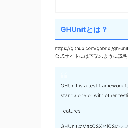
GHUnitとは？
https://github.com/gabriel/gh-uni
公式サイトには下記のように説明
GHUnit is a test framework f
standalone or with other tes
Features
GHUnitはMacOSXとiO