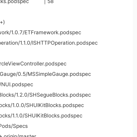
Blocks.podspec | 58
+)
ork/1.0.7/ETFramework.podspec
ration/1.1.0/ISHTTPOperation.podspec
ircleViewController.podspec
eGauge/0.5/MSSimpleGauge.podspec
/NUI.podspec
locks/1.2.0/SHSegueBlocks.podspec
ocks/1.0.0/SHUIKitBlocks.podspec
cks/1.1.0/SHUIKitBlocks.podspec
aPods/Specs
origin/master